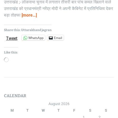
a
उत्तराखंड ;- लोकसभा चुनाव में लगातार तीसरी बार पांच कमल खिलाने वाले
r
m
a
उत्तराखंड को प्रधानमंत्री नरेंद्र मोदी ने अपनी कैबिनेट में प्रतिनिधित्व देकर
e
k
बड़ा तोहफा
[more…]
h
n
a
t
n
d
J
Share this: Uttarakhand jagran
a
g
WhatsApp
Email
Tweet
r
a
n
Like this:
L
e
a
v
CALENDAR
e
a
August 2026
C
M
T
W
T
F
S
S
o
1
2