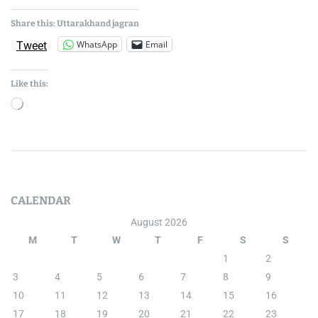
n
d
J
Share this: Uttarakhand jagran
a
g
WhatsApp
Email
Tweet
r
a
n
Like this:
L
e
a
v
CALENDAR
e
a
August 2026
C
M
T
W
T
F
S
S
o
1
2
m
3
4
5
6
7
8
9
m
10
11
12
13
14
15
16
e
17
18
19
20
21
22
23
n