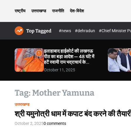
राष्ट्रीय
उत्तराखण्ड
राजनीति
देश-विदेश
Top Tagged
#news
#dehradun
#Chief Minister 
इलाहाबाद हाईकोर्ट की लखनऊ
1
पीठ का बड़ा आदेश — 48 घंटे में
हटें स्वामी राम भद्राचार्य के
खिलाफ आपत्तिजनक वीडियो
October 11, 2025
Tag:
Mother Yamuna
उत्तराखण्ड
श्री यमुनोत्री धाम में कपाट बंद करने की तैयारी
October 2, 2025
0 comments
U
t