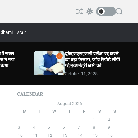
 dhami
#rain
 में सख्त
यूकेएसएसएससी परीक्षा रद्द करने
4
लिस ने नया
का बड़ा फैसला, जांच रिपोर्ट सौंपी
 किया
गई मुख्यमंत्री धामी को
October 11, 2025
CALENDAR
August 2026
M
T
W
T
F
S
S
1
2
3
4
5
6
7
8
9
10
11
12
13
14
15
16