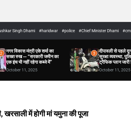
Pushkar Singh Dhami
#haridwar
#police
#Chief Minister Dhami
#cm
नगर विकास मंत्री एके शर्मा का
दीपावली से पहले दून
2
3
सख्त रुख — “सरकारी जमीन का
सुरक्षा व्यवस्था, पु
एक इंच भी नहीं रहेगा कब्जे में”
ट्रैफिक प्लान जारी
October 11, 2025
October 11, 2025
, खरसाली में होगी मां यमुना की पूजा